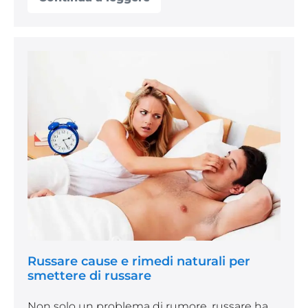
Come
smettere
di
russare
con
6
Russare
rimedi
cause
(quasi)
infallibili
e
rimedi
naturali
per
smettere
di
russare
Russare cause e rimedi naturali per
smettere di russare
Non solo un problema di rumore, russare ha