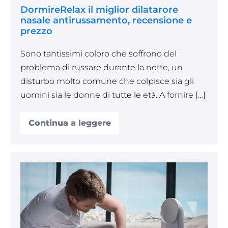
DormireRelax il miglior dilatarore
nasale antirussamento, recensione e
prezzo
Sono tantissimi coloro che soffrono del
problema di russare durante la notte, un
disturbo molto comune che colpisce sia gli
uomini sia le donne di tutte le età. A fornire […]
Continua a leggere
DormireRelax
il
miglior
dilatarore
nasale
antirussamento,
Gli
recensione
8
e
prezzo
migliori
bracciali
e