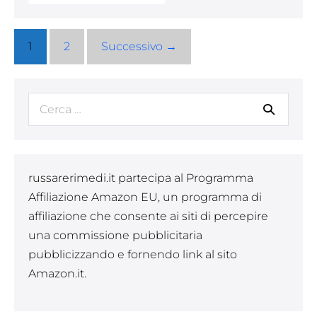
dorme
un
neonato?
Scopri
1
2
Successivo →
i
consigli
per
le
neo
Cerca
mamme
per:
russarerimedi.it partecipa al Programma
Affiliazione Amazon EU, un programma di
affiliazione che consente ai siti di percepire
una commissione pubblicitaria
pubblicizzando e fornendo link al sito
Amazon.it.