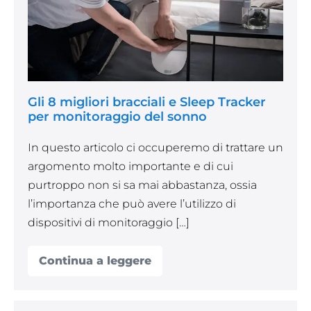
Sleep
Tracker
per
monitoraggio
del
Gli 8 migliori bracciali e Sleep Tracker
sonno
per monitoraggio del sonno
In questo articolo ci occuperemo di trattare un
argomento molto importante e di cui
purtroppo non si sa mai abbastanza, ossia
l’importanza che può avere l’utilizzo di
dispositivi di monitoraggio […]
Continua a leggere
Gli
8
migliori
bracciali
e