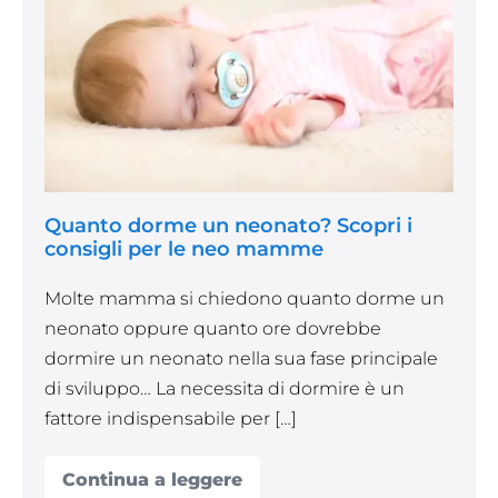
neonato?
Scopri
i
consigli
per
le
neo
Quanto dorme un neonato? Scopri i
mamme
consigli per le neo mamme
Molte mamma si chiedono quanto dorme un
neonato oppure quanto ore dovrebbe
dormire un neonato nella sua fase principale
di sviluppo… La necessita di dormire è un
fattore indispensabile per […]
Continua a leggere
Quanto