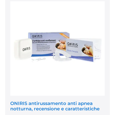
Sleep
ONIRIS
Tracker
antirussamento
per
monitoraggio
anti
del
sonno
apnea
notturna,
recensione
e
caratteristiche
ONIRIS antirussamento anti apnea
notturna, recensione e caratteristiche