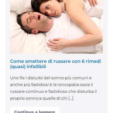
di
russare
con
6
rimedi
(quasi)
infallibili
Come smettere di russare con 6 rimedi
(quasi) infallibili
Uno fra i disturbi del sonno più comuni e
anche più fastidiosi è la roncopatia ossia il
russare continuo e fastidioso che disturba il
proprio sonno e quello di chi […]
Continua a leggere