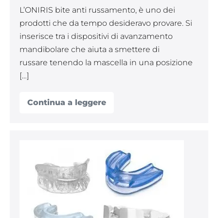
L’ONIRIS bite anti russamento, è uno dei
prodotti che da tempo desideravo provare. Si
inserisce tra i dispositivi di avanzamento
mandibolare che aiuta a smettere di
russare tenendo la mascella in una posizione
[…]
Continua a leggere
ONIRIS
antirussamento
anti
apnea
notturna,
recensione
I
e
migliori
caratteristiche
dispositivi
notturni
antirussamento