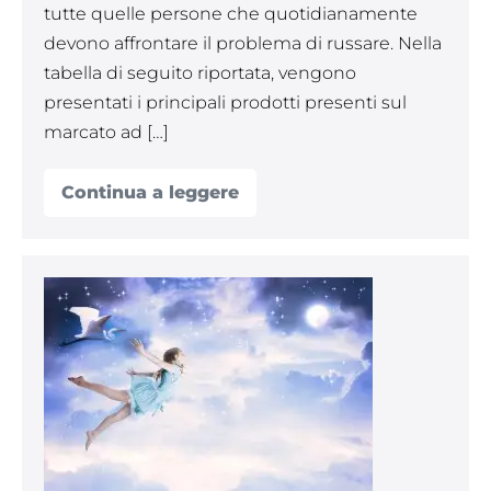
in
tutte quelle persone che quotidianamente
commercio
devono affrontare il problema di russare. Nella
tabella di seguito riportata, vengono
presentati i principali prodotti presenti sul
marcato ad […]
Continua a leggere
14
Bite
denti
antirussamento
per
smettere
Allucinazioni
di
ipnagogiche
russare
–
e
I
migliori
ipnopompiche,
bite
cause
in
commercio
e
trattamento