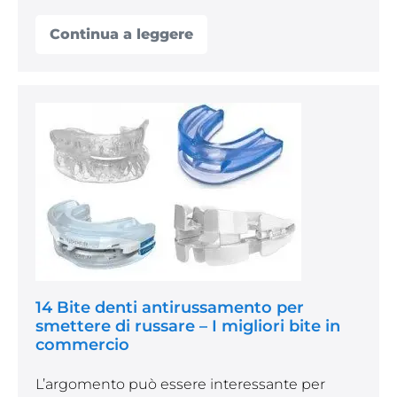
Continua a leggere
I
migliori
dispositivi
notturni
antirussamento
14
Bite
denti
antirussamento
per
smettere
di
russare
–
14 Bite denti antirussamento per
smettere di russare – I migliori bite in
I
commercio
migliori
bite
L’argomento può essere interessante per