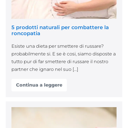
5 prodotti naturali per combattere la
roncopatia
Esiste una dieta per smettere di russare?
probabilmente si. E se è cosi, siamo disposte a
tutto pur di far smettere di russare il nostro
partner che ignaro nel suo […]
Continua a leggere
5
prodotti
naturali
per
combattere
la
Quanto
roncopatia
dorme
un