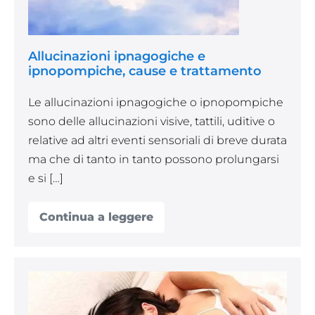
Allucinazioni ipnagogiche e
ipnopompiche, cause e trattamento
Le allucinazioni ipnagogiche o ipnopompiche
sono delle allucinazioni visive, tattili, uditive o
relative ad altri eventi sensoriali di breve durata
ma che di tanto in tanto possono prolungarsi
e si […]
Continua a leggere
Allucinazioni
ipnagogiche
e
ipnopompiche,
cause
e
Come
trattamento
smettere