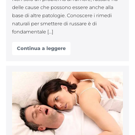
delle cause che possono essere anche alla
base di altre patologie. Conoscere i rimedi
naturali per smettere di russare è di
fondamentale […]
Continua a leggere
Russare
cause
e
rimedi
naturali
per
5
smettere
prodotti
di
russare
naturali
per
combattere
la
roncopatia