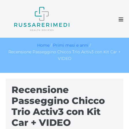
Salta
al
contenuto
Atti
men
Home
/
Primi mesi e anni
/
Recensione Passeggino Chicco Trio Activ3 con Kit Car +
VIDEO
Recensione
Passeggino Chicco
Trio Activ3 con Kit
Car + VIDEO