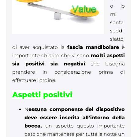
o io
mi
senta
soddi
sfatto
di aver acquistato la
fascia mandibolare
è
importante chiarire che vi sono
molti aspetti
sia positivi sia negativi
che bisogna
prendere in considerazione prima di
effettuare l’ordine.
Aspetti positivi
N
essuna componente del dispositivo
deve essere inserita all’interno della
bocca,
un aspetto questo importante
dato che mantenere per tutta la notte un