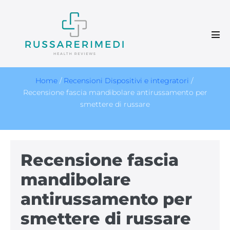
Salta
al
contenuto
Atti
men
Home
/
Recensioni Dispositivi e integratori
/
Recensione fascia mandibolare antirussamento per
smettere di russare
Recensione fascia
mandibolare
antirussamento per
smettere di russare