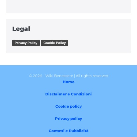
Legal
Privacy Policy
Cookie Policy
© 2026 - Wiki Benessere | All rights reserved
Home
Disclaimer e Condizioni
Cookie policy
Privacy policy
Contatti e Pubblicità