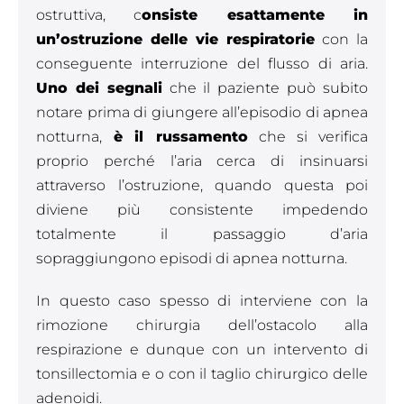
ostruttiva, c
onsiste esattamente in
un’ostruzione delle vie respiratorie
con la
conseguente interruzione del flusso di aria.
Uno dei segnali
che il paziente può subito
notare prima di giungere all’episodio di apnea
notturna,
è il russamento
che si verifica
proprio perché l’aria cerca di insinuarsi
attraverso l’ostruzione, quando questa poi
diviene più consistente impedendo
totalmente il passaggio d’aria
sopraggiungono episodi di apnea notturna.
In questo caso spesso di interviene con la
rimozione chirurgia dell’ostacolo alla
respirazione e dunque con un intervento di
tonsillectomia e o con il taglio chirurgico delle
adenoidi.