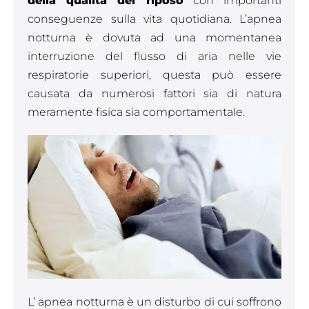
della qualità del riposo
con importanti
conseguenze sulla vita quotidiana. L’apnea
notturna è dovuta ad una momentanea
interruzione del flusso di aria nelle vie
respiratorie superiori, questa può essere
causata da numerosi fattori sia di natura
meramente fisica sia comportamentale.
L’ apnea notturna è un disturbo di cui soffrono