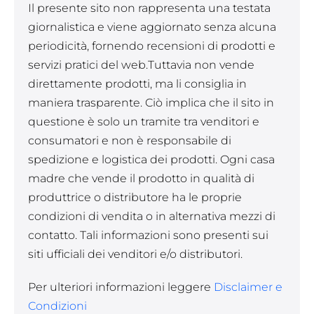
Il presente sito non rappresenta una testata
giornalistica e viene aggiornato senza alcuna
periodicità, fornendo recensioni di prodotti e
servizi pratici del web.Tuttavia non vende
direttamente prodotti, ma li consiglia in
maniera trasparente. Ciò implica che il sito in
questione è solo un tramite tra venditori e
consumatori e non è responsabile di
spedizione e logistica dei prodotti. Ogni casa
madre che vende il prodotto in qualità di
produttrice o distributore ha le proprie
condizioni di vendita o in alternativa mezzi di
contatto. Tali informazioni sono presenti sui
siti ufficiali dei venditori e/o distributori.
Per ulteriori informazioni leggere
Disclaimer e
Condizioni