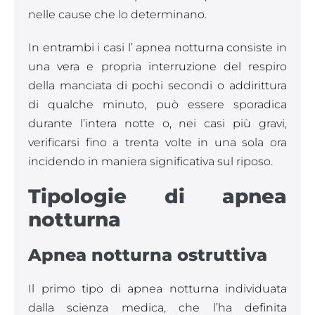
nelle cause che lo determinano.
In entrambi i casi l’ apnea notturna consiste in
una vera e propria interruzione del respiro
della manciata di pochi secondi o addirittura
di qualche minuto, può essere sporadica
durante l’intera notte o, nei casi più gravi,
verificarsi fino a trenta volte in una sola ora
incidendo in maniera significativa sul riposo.
Tipologie di apnea
notturna
Apnea notturna ostruttiva
Il primo tipo di apnea notturna individuata
dalla scienza medica, che l’ha definita