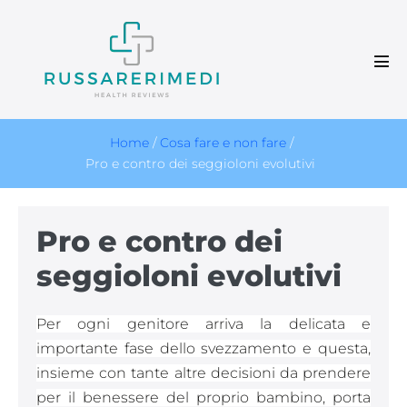
Salta
al
contenuto
Atti
men
Home
/
Cosa fare e non fare
/
Pro e contro dei seggioloni evolutivi
Pro e contro dei
seggioloni evolutivi
Per ogni genitore arriva la delicata e
importante fase dello svezzamento e questa,
insieme con tante altre decisioni da prendere
per il benessere del proprio bambino, porta