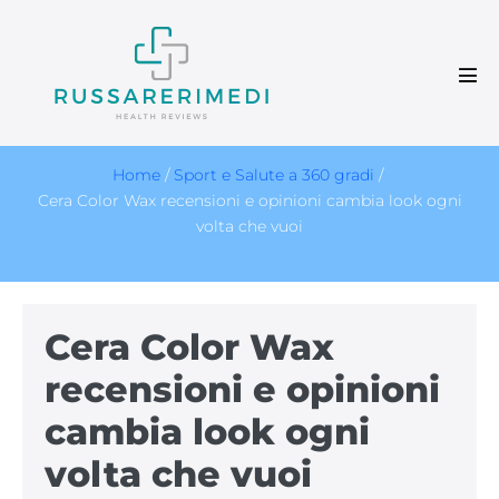
Salta
al
contenuto
Atti
men
Home
/
Sport e Salute a 360 gradi
/
Cera Color Wax recensioni e opinioni cambia look ogni
volta che vuoi
Cera Color Wax
recensioni e opinioni
cambia look ogni
volta che vuoi