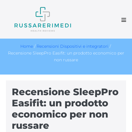
Salta
al
contenuto
Atti
men
Home
/
Recensioni Dispositivi e integratori
/
Recensione SleepPro Easifit: un prodotto economico per
non russare
Recensione SleepPro
Easifit: un prodotto
economico per non
russare