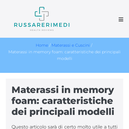
Salta
al
contenuto
Atti
men
Home
/
Materassi e Cuscini
/
Materassi in memory foam: caratteristiche dei principali
modelli
Materassi in memory
foam: caratteristiche
dei principali modelli
Questo articolo sarà di certo molto utile a tutti