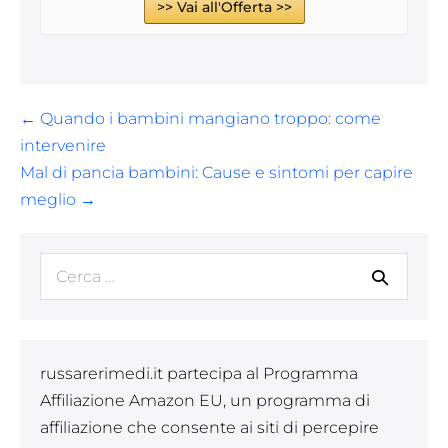
>> Vai all'Offerta >>
Navigazione
← Quando i bambini mangiano troppo: come
articoli
intervenire
Mal di pancia bambini: Cause e sintomi per capire
meglio →
Cerca
per:
russarerimedi.it partecipa al Programma
Affiliazione Amazon EU, un programma di
affiliazione che consente ai siti di percepire