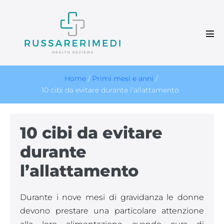
Salta
al
contenuto
Atti
men
Home
/
Primi mesi e anni
/
10 cibi da evitare durante l’allattamento
10 cibi da evitare
durante
l’allattamento
Durante i nove mesi di gravidanza le donne
devono prestare una particolare attenzione